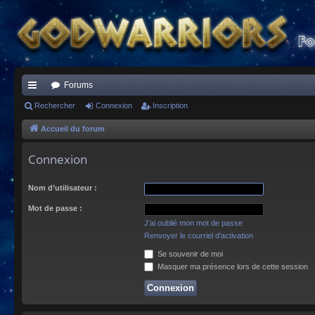
Forums
ac
Rechercher
Connexion
Inscription
co
Accueil du forum
ur
Connexion
ci
Nom d’utilisateur :
s
Mot de passe :
J’ai oublié mon mot de passe
Renvoyer le courriel d’activation
Se souvenir de moi
Masquer ma présence lors de cette session