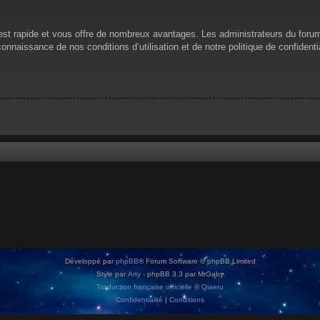
n est rapide et vous offre de nombreux avantages. Les administrateurs du for
 connaissance de nos conditions d’utilisation et de notre politique de confiden
Développé par
phpBB
® Forum Software © phpBB Limited
Style par
Arty
- phpBB 3.3 par MrGaby
Traduction française officielle
©
Qiaeru
Confidentialité
|
Conditions