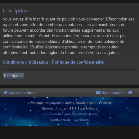
Inscription
Vous devez être inscrit avant de pouvoir vous connecter. L’inscription est
rapide et vous offre de nombreux avantages. Les administrateurs du
forum peuvent accorder des fonctionnalités supplémentaires aux
utilisateurs inscrits. Avant de vous inscrire, assurez-vous d’avoir pris
connaissance de nos conditions d’utilisation et de notre politique de
confidentialité. Veuillez également prendre le temps de consulter
attentivement toutes les règles du forum lors de votre navigation.
Conditions d’utilisation
|
Politique de confidentialité
Inscription
Accueil du forum
Nous contacter
Développé par
phpBB
® Forum Software © phpBB Limited
Style par
Arty
- phpBB 3.3 par MrGaby
Traduction française officielle
©
Qiaeru
Confidentialité
|
Conditions