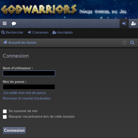
ac
Rechercher
or
Connexion
Inscription
on
ns
co
u
ne
cri
Accueil du forum
R
e
ur
m
xi
pti
Connexion
c
ci
s
on
on
h
Nom d’utilisateur :
s
e
r
Mot de passe :
c
h
J’ai oublié mon mot de passe
e
Renvoyer le courriel d’activation
r
Se souvenir de moi
Masquer ma présence lors de cette session