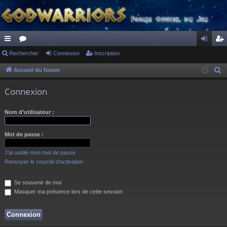
ac
Rechercher
or
Connexion
Inscription
on
ns
co
u
ne
cri
Accueil du forum
R
e
ur
m
xi
pti
Connexion
c
ci
s
on
on
h
Nom d’utilisateur :
s
e
r
Mot de passe :
c
h
J’ai oublié mon mot de passe
e
Renvoyer le courriel d’activation
r
Se souvenir de moi
Masquer ma présence lors de cette session