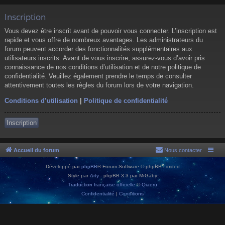
Inscription
Vous devez être inscrit avant de pouvoir vous connecter. L’inscription est
rapide et vous offre de nombreux avantages. Les administrateurs du
forum peuvent accorder des fonctionnalités supplémentaires aux
utilisateurs inscrits. Avant de vous inscrire, assurez-vous d’avoir pris
connaissance de nos conditions d’utilisation et de notre politique de
confidentialité. Veuillez également prendre le temps de consulter
attentivement toutes les règles du forum lors de votre navigation.
Conditions d’utilisation
|
Politique de confidentialité
Inscription
Accueil du forum
Nous contacter
Développé par
phpBB
® Forum Software © phpBB Limited
Style par
Arty
- phpBB 3.3 par MrGaby
Traduction française officielle
©
Qiaeru
Confidentialité
|
Conditions