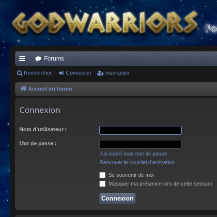
Forums
ac
Rechercher
Connexion
Inscription
co
Accueil du forum
ur
Connexion
ci
Nom d’utilisateur :
s
Mot de passe :
J’ai oublié mon mot de passe
Renvoyer le courriel d’activation
Se souvenir de moi
Masquer ma présence lors de cette session