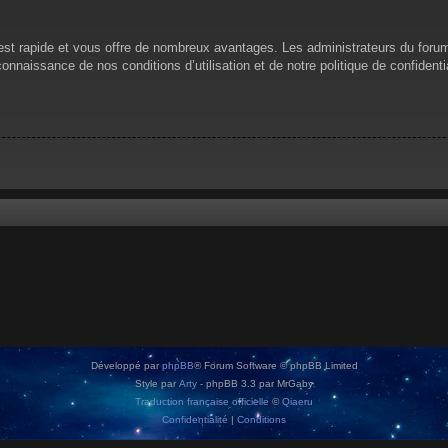
n est rapide et vous offre de nombreux avantages. Les administrateurs du for
 connaissance de nos conditions d’utilisation et de notre politique de confiden
Développé par
phpBB
® Forum Software © phpBB Limited
Style par
Arty
- phpBB 3.3 par MrGaby
Traduction française officielle
©
Qiaeru
Confidentialité
|
Conditions