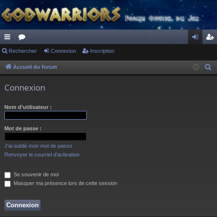
ac
Rechercher
or
Connexion
Inscription
on
ns
co
u
ne
cri
Accueil du forum
R
e
ur
m
xi
pti
Connexion
c
ci
s
on
on
h
Nom d’utilisateur :
s
e
r
Mot de passe :
c
h
J’ai oublié mon mot de passe
e
Renvoyer le courriel d’activation
r
Se souvenir de moi
Masquer ma présence lors de cette session