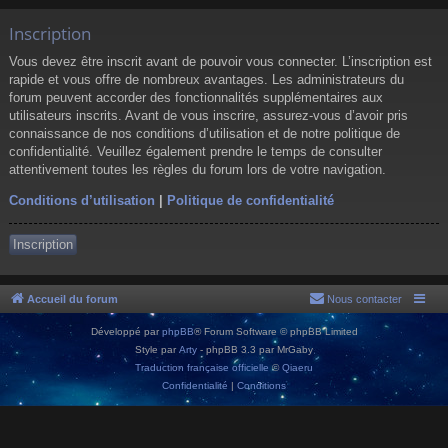
Inscription
Vous devez être inscrit avant de pouvoir vous connecter. L’inscription est
rapide et vous offre de nombreux avantages. Les administrateurs du
forum peuvent accorder des fonctionnalités supplémentaires aux
utilisateurs inscrits. Avant de vous inscrire, assurez-vous d’avoir pris
connaissance de nos conditions d’utilisation et de notre politique de
confidentialité. Veuillez également prendre le temps de consulter
attentivement toutes les règles du forum lors de votre navigation.
Conditions d’utilisation
|
Politique de confidentialité
Inscription
Accueil du forum
Nous contacter
Développé par
phpBB
® Forum Software © phpBB Limited
Style par
Arty
- phpBB 3.3 par MrGaby
Traduction française officielle
©
Qiaeru
Confidentialité
|
Conditions