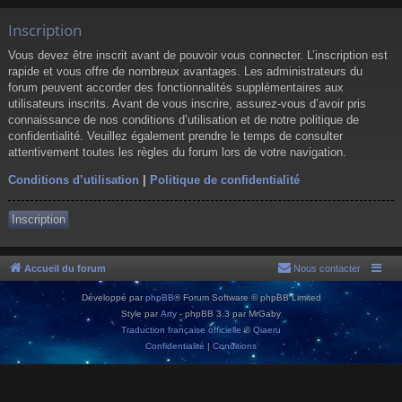
Inscription
Vous devez être inscrit avant de pouvoir vous connecter. L’inscription est
rapide et vous offre de nombreux avantages. Les administrateurs du
forum peuvent accorder des fonctionnalités supplémentaires aux
utilisateurs inscrits. Avant de vous inscrire, assurez-vous d’avoir pris
connaissance de nos conditions d’utilisation et de notre politique de
confidentialité. Veuillez également prendre le temps de consulter
attentivement toutes les règles du forum lors de votre navigation.
Conditions d’utilisation
|
Politique de confidentialité
Inscription
Accueil du forum
Nous contacter
Développé par
phpBB
® Forum Software © phpBB Limited
Style par
Arty
- phpBB 3.3 par MrGaby
Traduction française officielle
©
Qiaeru
Confidentialité
|
Conditions