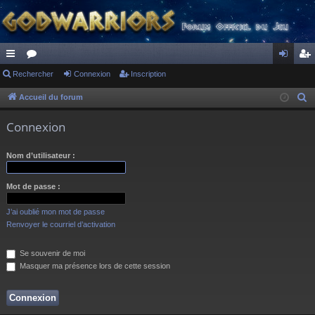
ac
Rechercher
or
Connexion
Inscription
on
ns
co
u
ne
cri
Accueil du forum
R
e
ur
m
xi
pti
Connexion
c
ci
s
on
on
h
Nom d’utilisateur :
s
e
r
Mot de passe :
c
h
J’ai oublié mon mot de passe
e
Renvoyer le courriel d’activation
r
Se souvenir de moi
Masquer ma présence lors de cette session