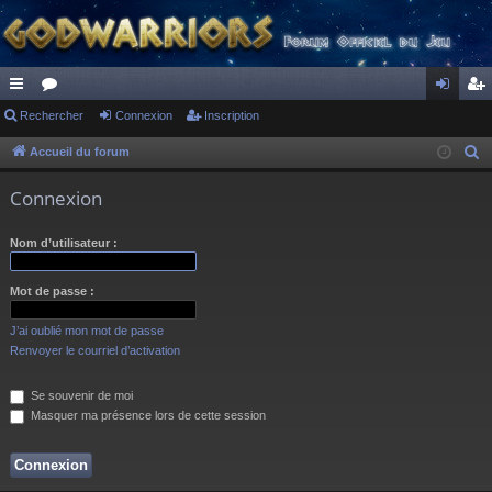
ac
Rechercher
or
Connexion
Inscription
on
ns
co
u
ne
cri
Accueil du forum
R
e
ur
m
xi
pti
Connexion
c
ci
s
on
on
h
Nom d’utilisateur :
s
e
r
Mot de passe :
c
h
J’ai oublié mon mot de passe
e
Renvoyer le courriel d’activation
r
Se souvenir de moi
Masquer ma présence lors de cette session