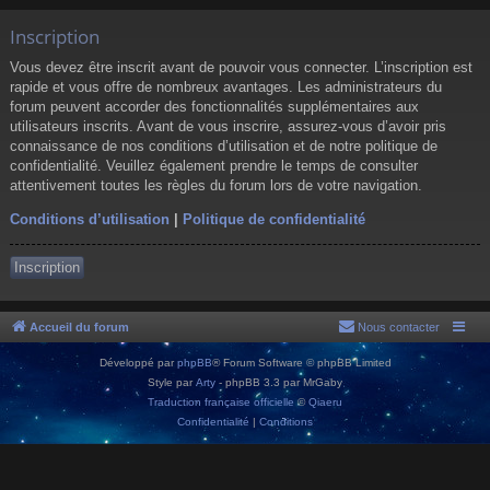
Inscription
Vous devez être inscrit avant de pouvoir vous connecter. L’inscription est
rapide et vous offre de nombreux avantages. Les administrateurs du
forum peuvent accorder des fonctionnalités supplémentaires aux
utilisateurs inscrits. Avant de vous inscrire, assurez-vous d’avoir pris
connaissance de nos conditions d’utilisation et de notre politique de
confidentialité. Veuillez également prendre le temps de consulter
attentivement toutes les règles du forum lors de votre navigation.
Conditions d’utilisation
|
Politique de confidentialité
Inscription
Accueil du forum
Nous contacter
Développé par
phpBB
® Forum Software © phpBB Limited
Style par
Arty
- phpBB 3.3 par MrGaby
Traduction française officielle
©
Qiaeru
Confidentialité
|
Conditions