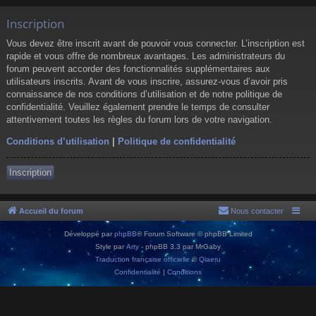
Inscription
Vous devez être inscrit avant de pouvoir vous connecter. L’inscription est
rapide et vous offre de nombreux avantages. Les administrateurs du
forum peuvent accorder des fonctionnalités supplémentaires aux
utilisateurs inscrits. Avant de vous inscrire, assurez-vous d’avoir pris
connaissance de nos conditions d’utilisation et de notre politique de
confidentialité. Veuillez également prendre le temps de consulter
attentivement toutes les règles du forum lors de votre navigation.
Conditions d’utilisation
|
Politique de confidentialité
Inscription
Accueil du forum
Nous contacter
Développé par
phpBB
® Forum Software © phpBB Limited
Style par
Arty
- phpBB 3.3 par MrGaby
Traduction française officielle
©
Qiaeru
Confidentialité
|
Conditions