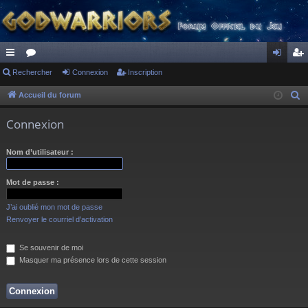
ac
Rechercher
or
Connexion
Inscription
on
ns
co
u
ne
cri
Accueil du forum
R
e
ur
m
xi
pti
Connexion
c
ci
s
on
on
h
Nom d’utilisateur :
s
e
r
Mot de passe :
c
h
J’ai oublié mon mot de passe
e
Renvoyer le courriel d’activation
r
Se souvenir de moi
Masquer ma présence lors de cette session