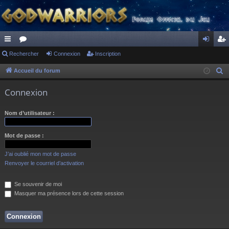
ac
Rechercher
or
Connexion
Inscription
on
ns
co
u
ne
cri
Accueil du forum
R
e
ur
m
xi
pti
Connexion
c
ci
s
on
on
h
Nom d’utilisateur :
s
e
r
Mot de passe :
c
h
J’ai oublié mon mot de passe
e
Renvoyer le courriel d’activation
r
Se souvenir de moi
Masquer ma présence lors de cette session