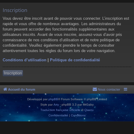
Inscription
Vous devez être inscrit avant de pouvoir vous connecter. L’inscription est
rapide et vous offre de nombreux avantages. Les administrateurs du
forum peuvent accorder des fonctionnalités supplémentaires aux
utilisateurs inscrits. Avant de vous inscrire, assurez-vous d’avoir pris
connaissance de nos conditions d’utilisation et de notre politique de
confidentialité. Veuillez également prendre le temps de consulter
attentivement toutes les règles du forum lors de votre navigation.
Conditions d’utilisation
|
Politique de confidentialité
Inscription
Accueil du forum
Nous contacter
Développé par
phpBB
® Forum Software © phpBB Limited
Style par
Arty
- phpBB 3.3 par MrGaby
Traduction française officielle
©
Qiaeru
Confidentialité
|
Conditions