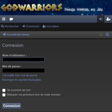
ac
Rechercher
or
Connexion
Inscription
on
ns
co
u
ne
cri
Accueil du forum
R
e
ur
m
xi
pti
Connexion
c
ci
s
on
on
h
Nom d’utilisateur :
s
e
r
Mot de passe :
c
h
J’ai oublié mon mot de passe
e
Renvoyer le courriel d’activation
r
Se souvenir de moi
Masquer ma présence lors de cette session