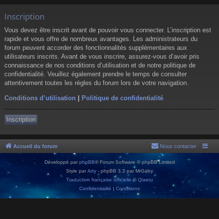
Inscription
Vous devez être inscrit avant de pouvoir vous connecter. L’inscription est
rapide et vous offre de nombreux avantages. Les administrateurs du
forum peuvent accorder des fonctionnalités supplémentaires aux
utilisateurs inscrits. Avant de vous inscrire, assurez-vous d’avoir pris
connaissance de nos conditions d’utilisation et de notre politique de
confidentialité. Veuillez également prendre le temps de consulter
attentivement toutes les règles du forum lors de votre navigation.
Conditions d’utilisation
|
Politique de confidentialité
Inscription
Accueil du forum
Nous contacter
Développé par
phpBB
® Forum Software © phpBB Limited
Style par
Arty
- phpBB 3.3 par MrGaby
Traduction française officielle
©
Qiaeru
Confidentialité
|
Conditions