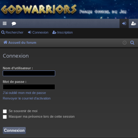
ac
Rechercher
or
Connexion
Inscription
on
ns
co
u
ne
cri
Accueil du forum
R
e
ur
m
xi
pti
Connexion
c
ci
s
on
on
h
Nom d’utilisateur :
s
e
r
Mot de passe :
c
h
J’ai oublié mon mot de passe
e
Renvoyer le courriel d’activation
r
Se souvenir de moi
Masquer ma présence lors de cette session