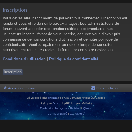
Inscription
Vous devez être inscrit avant de pouvoir vous connecter. L’inscription est
rapide et vous offre de nombreux avantages. Les administrateurs du
forum peuvent accorder des fonctionnalités supplémentaires aux
utilisateurs inscrits. Avant de vous inscrire, assurez-vous d’avoir pris
connaissance de nos conditions d’utilisation et de notre politique de
confidentialité. Veuillez également prendre le temps de consulter
attentivement toutes les règles du forum lors de votre navigation.
Conditions d’utilisation
|
Politique de confidentialité
Inscription
Accueil du forum
Nous contacter
Développé par
phpBB
® Forum Software © phpBB Limited
Style par
Arty
- phpBB 3.3 par MrGaby
Traduction française officielle
©
Qiaeru
Confidentialité
|
Conditions