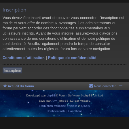
Inscription
Vous devez être inscrit avant de pouvoir vous connecter. L’inscription est
rapide et vous offre de nombreux avantages. Les administrateurs du
forum peuvent accorder des fonctionnalités supplémentaires aux
utilisateurs inscrits. Avant de vous inscrire, assurez-vous d’avoir pris
connaissance de nos conditions d’utilisation et de notre politique de
confidentialité. Veuillez également prendre le temps de consulter
attentivement toutes les règles du forum lors de votre navigation.
Conditions d’utilisation
|
Politique de confidentialité
Inscription
Accueil du forum
Nous contacter
Développé par
phpBB
® Forum Software © phpBB Limited
Style par
Arty
- phpBB 3.3 par MrGaby
Traduction française officielle
©
Qiaeru
Confidentialité
|
Conditions