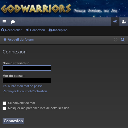
ac
Rechercher
or
Connexion
Inscription
on
ns
co
u
ne
cri
Accueil du forum
R
e
ur
m
xi
pti
Connexion
c
ci
s
on
on
h
Nom d’utilisateur :
s
e
r
Mot de passe :
c
h
J’ai oublié mon mot de passe
e
Renvoyer le courriel d’activation
r
Se souvenir de moi
Masquer ma présence lors de cette session