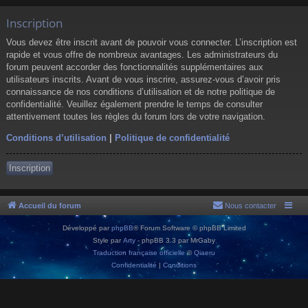
Inscription
Vous devez être inscrit avant de pouvoir vous connecter. L’inscription est
rapide et vous offre de nombreux avantages. Les administrateurs du
forum peuvent accorder des fonctionnalités supplémentaires aux
utilisateurs inscrits. Avant de vous inscrire, assurez-vous d’avoir pris
connaissance de nos conditions d’utilisation et de notre politique de
confidentialité. Veuillez également prendre le temps de consulter
attentivement toutes les règles du forum lors de votre navigation.
Conditions d’utilisation
|
Politique de confidentialité
Inscription
Accueil du forum
Nous contacter
Développé par
phpBB
® Forum Software © phpBB Limited
Style par
Arty
- phpBB 3.3 par MrGaby
Traduction française officielle
©
Qiaeru
Confidentialité
|
Conditions