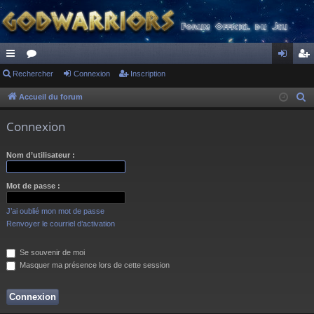
ac
Rechercher
or
Connexion
Inscription
on
ns
co
u
ne
cri
Accueil du forum
R
e
ur
m
xi
pti
Connexion
c
ci
s
on
on
h
Nom d’utilisateur :
s
e
r
Mot de passe :
c
h
J’ai oublié mon mot de passe
e
Renvoyer le courriel d’activation
r
Se souvenir de moi
Masquer ma présence lors de cette session