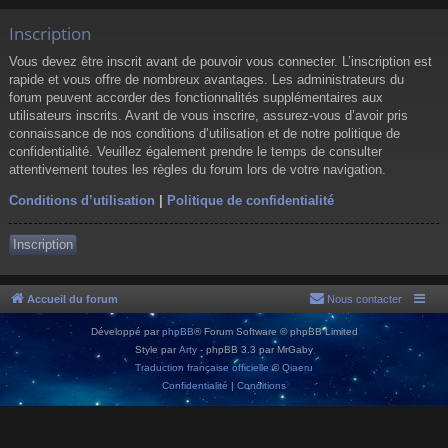
Inscription
Vous devez être inscrit avant de pouvoir vous connecter. L’inscription est
rapide et vous offre de nombreux avantages. Les administrateurs du
forum peuvent accorder des fonctionnalités supplémentaires aux
utilisateurs inscrits. Avant de vous inscrire, assurez-vous d’avoir pris
connaissance de nos conditions d’utilisation et de notre politique de
confidentialité. Veuillez également prendre le temps de consulter
attentivement toutes les règles du forum lors de votre navigation.
Conditions d’utilisation
|
Politique de confidentialité
Inscription
Accueil du forum
Nous contacter
Développé par
phpBB
® Forum Software © phpBB Limited
Style par
Arty
- phpBB 3.3 par MrGaby
Traduction française officielle
©
Qiaeru
Confidentialité
|
Conditions