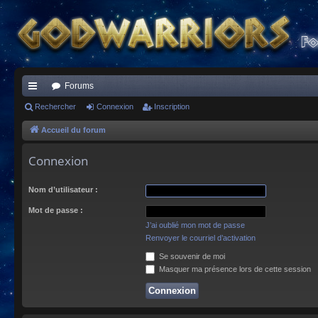
Forums
ac
Rechercher
Connexion
Inscription
co
Accueil du forum
ur
Connexion
ci
Nom d’utilisateur :
s
Mot de passe :
J’ai oublié mon mot de passe
Renvoyer le courriel d’activation
Se souvenir de moi
Masquer ma présence lors de cette session