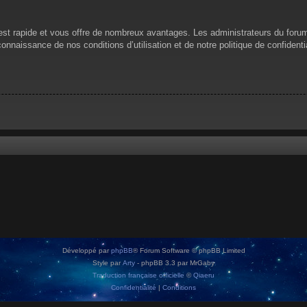
n est rapide et vous offre de nombreux avantages. Les administrateurs du for
 connaissance de nos conditions d’utilisation et de notre politique de confiden
Développé par
phpBB
® Forum Software © phpBB Limited
Style par
Arty
- phpBB 3.3 par MrGaby
Traduction française officielle
©
Qiaeru
Confidentialité
|
Conditions