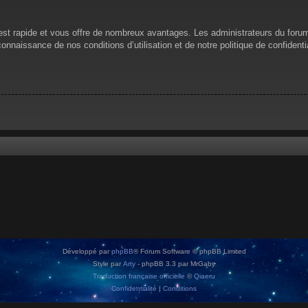
n est rapide et vous offre de nombreux avantages. Les administrateurs du for
 connaissance de nos conditions d’utilisation et de notre politique de confiden
Développé par
phpBB
® Forum Software © phpBB Limited
Style par
Arty
- phpBB 3.3 par MrGaby
Traduction française officielle
©
Qiaeru
Confidentialité
|
Conditions