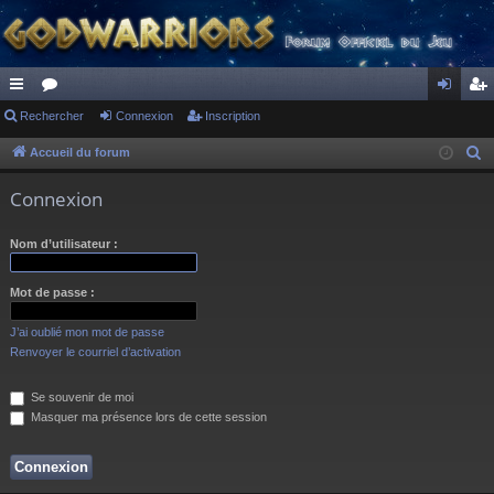
ac
Rechercher
or
Connexion
Inscription
on
ns
co
u
ne
cri
Accueil du forum
R
e
ur
m
xi
pti
Connexion
c
ci
s
on
on
h
Nom d’utilisateur :
s
e
r
Mot de passe :
c
h
J’ai oublié mon mot de passe
e
Renvoyer le courriel d’activation
r
Se souvenir de moi
Masquer ma présence lors de cette session