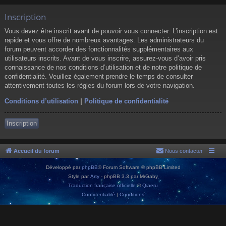
Inscription
Vous devez être inscrit avant de pouvoir vous connecter. L’inscription est
rapide et vous offre de nombreux avantages. Les administrateurs du
forum peuvent accorder des fonctionnalités supplémentaires aux
utilisateurs inscrits. Avant de vous inscrire, assurez-vous d’avoir pris
connaissance de nos conditions d’utilisation et de notre politique de
confidentialité. Veuillez également prendre le temps de consulter
attentivement toutes les règles du forum lors de votre navigation.
Conditions d’utilisation
|
Politique de confidentialité
Inscription
Accueil du forum
Nous contacter
Développé par
phpBB
® Forum Software © phpBB Limited
Style par
Arty
- phpBB 3.3 par MrGaby
Traduction française officielle
©
Qiaeru
Confidentialité
|
Conditions