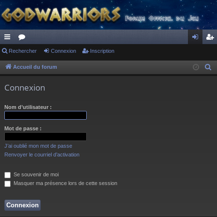
ac
Rechercher
or
Connexion
Inscription
on
ns
co
u
ne
cri
Accueil du forum
R
e
ur
m
xi
pti
Connexion
c
ci
s
on
on
h
Nom d’utilisateur :
s
e
r
Mot de passe :
c
h
J’ai oublié mon mot de passe
e
Renvoyer le courriel d’activation
r
Se souvenir de moi
Masquer ma présence lors de cette session