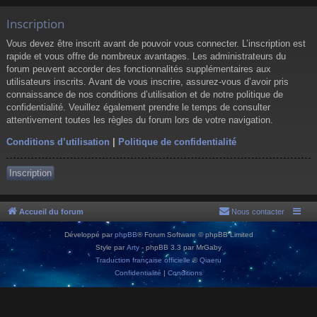
Inscription
Vous devez être inscrit avant de pouvoir vous connecter. L’inscription est
rapide et vous offre de nombreux avantages. Les administrateurs du
forum peuvent accorder des fonctionnalités supplémentaires aux
utilisateurs inscrits. Avant de vous inscrire, assurez-vous d’avoir pris
connaissance de nos conditions d’utilisation et de notre politique de
confidentialité. Veuillez également prendre le temps de consulter
attentivement toutes les règles du forum lors de votre navigation.
Conditions d’utilisation
|
Politique de confidentialité
Inscription
Accueil du forum
Nous contacter
Développé par
phpBB
® Forum Software © phpBB Limited
Style par
Arty
- phpBB 3.3 par MrGaby
Traduction française officielle
©
Qiaeru
Confidentialité
|
Conditions