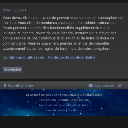
Inscription
Vous devez être inscrit avant de pouvoir vous connecter. L’inscription est
rapide et vous offre de nombreux avantages. Les administrateurs du
forum peuvent accorder des fonctionnalités supplémentaires aux
utilisateurs inscrits. Avant de vous inscrire, assurez-vous d’avoir pris
connaissance de nos conditions d’utilisation et de notre politique de
confidentialité. Veuillez également prendre le temps de consulter
attentivement toutes les règles du forum lors de votre navigation.
Conditions d’utilisation
|
Politique de confidentialité
Inscription
Accueil du forum
Nous contacter
Développé par
phpBB
® Forum Software © phpBB Limited
Style par
Arty
- phpBB 3.3 par MrGaby
Traduction française officielle
©
Qiaeru
Confidentialité
|
Conditions