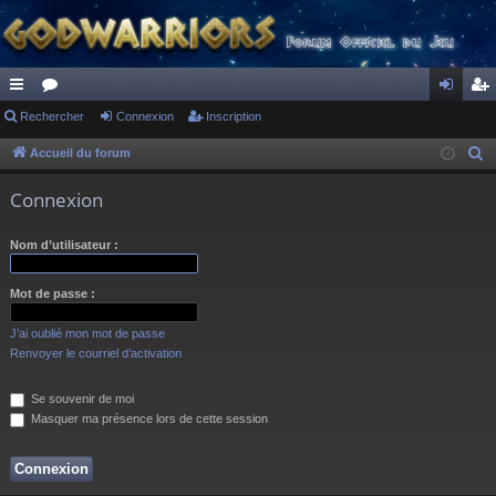
ac
Rechercher
or
Connexion
Inscription
on
ns
co
u
ne
cri
Accueil du forum
R
e
ur
m
xi
pti
Connexion
c
ci
s
on
on
h
Nom d’utilisateur :
s
e
r
Mot de passe :
c
h
J’ai oublié mon mot de passe
e
Renvoyer le courriel d’activation
r
Se souvenir de moi
Masquer ma présence lors de cette session