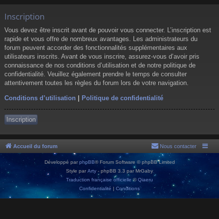
Inscription
Vous devez être inscrit avant de pouvoir vous connecter. L’inscription est
rapide et vous offre de nombreux avantages. Les administrateurs du
forum peuvent accorder des fonctionnalités supplémentaires aux
utilisateurs inscrits. Avant de vous inscrire, assurez-vous d’avoir pris
connaissance de nos conditions d’utilisation et de notre politique de
confidentialité. Veuillez également prendre le temps de consulter
attentivement toutes les règles du forum lors de votre navigation.
Conditions d’utilisation
|
Politique de confidentialité
Inscription
Accueil du forum
Nous contacter
Développé par
phpBB
® Forum Software © phpBB Limited
Style par
Arty
- phpBB 3.3 par MrGaby
Traduction française officielle
©
Qiaeru
Confidentialité
|
Conditions