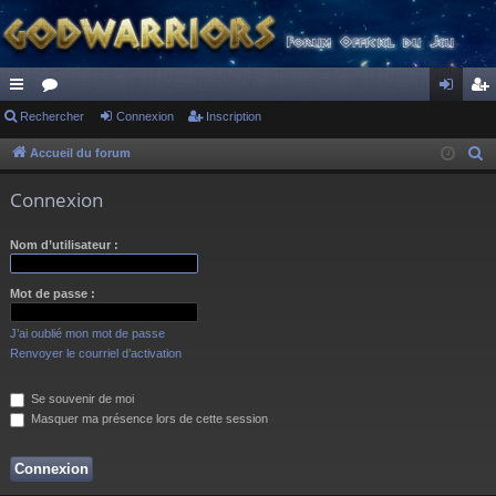
ac
Rechercher
or
Connexion
Inscription
on
ns
co
u
ne
cri
Accueil du forum
R
e
ur
m
xi
pti
Connexion
c
ci
s
on
on
h
Nom d’utilisateur :
s
e
r
Mot de passe :
c
h
J’ai oublié mon mot de passe
e
Renvoyer le courriel d’activation
r
Se souvenir de moi
Masquer ma présence lors de cette session