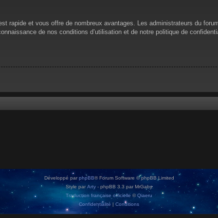
n est rapide et vous offre de nombreux avantages. Les administrateurs du for
 connaissance de nos conditions d’utilisation et de notre politique de confiden
Développé par
phpBB
® Forum Software © phpBB Limited
Style par
Arty
- phpBB 3.3 par MrGaby
Traduction française officielle
©
Qiaeru
Confidentialité
|
Conditions