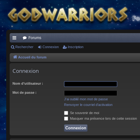
Forums
ac
Rechercher
Connexion
Inscription
co
Accueil du forum
ur
Connexion
ci
Nom d’utilisateur :
s
Mot de passe :
J’ai oublié mon mot de passe
Renvoyer le courriel d’activation
Se souvenir de moi
Masquer ma présence lors de cette session