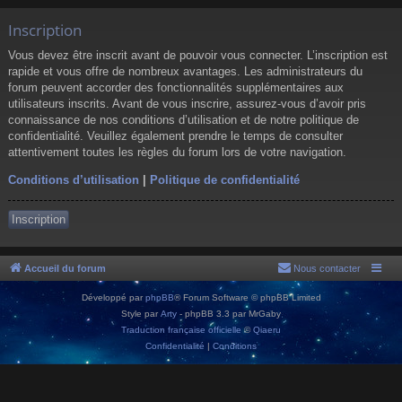
Inscription
Vous devez être inscrit avant de pouvoir vous connecter. L’inscription est
rapide et vous offre de nombreux avantages. Les administrateurs du
forum peuvent accorder des fonctionnalités supplémentaires aux
utilisateurs inscrits. Avant de vous inscrire, assurez-vous d’avoir pris
connaissance de nos conditions d’utilisation et de notre politique de
confidentialité. Veuillez également prendre le temps de consulter
attentivement toutes les règles du forum lors de votre navigation.
Conditions d’utilisation
|
Politique de confidentialité
Inscription
Accueil du forum
Nous contacter
Développé par
phpBB
® Forum Software © phpBB Limited
Style par
Arty
- phpBB 3.3 par MrGaby
Traduction française officielle
©
Qiaeru
Confidentialité
|
Conditions