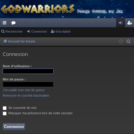
ac
Rechercher
or
Connexion
Inscription
on
ns
co
u
ne
cri
Accueil du forum
R
e
ur
m
xi
pti
Connexion
c
ci
s
on
on
h
Nom d’utilisateur :
s
e
r
Mot de passe :
c
h
J’ai oublié mon mot de passe
e
Renvoyer le courriel d’activation
r
Se souvenir de moi
Masquer ma présence lors de cette session