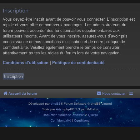
Inscription
Vous devez être inscrit avant de pouvoir vous connecter. L’inscription est
rapide et vous offre de nombreux avantages. Les administrateurs du
forum peuvent accorder des fonctionnalités supplémentaires aux
utilisateurs inscrits. Avant de vous inscrire, assurez-vous d’avoir pris
connaissance de nos conditions d’utilisation et de notre politique de
confidentialité. Veuillez également prendre le temps de consulter
attentivement toutes les règles du forum lors de votre navigation.
Conditions d’utilisation
|
Politique de confidentialité
Inscription
Accueil du forum
Nous contacter
Développé par
phpBB
® Forum Software © phpBB Limited
Style par
Arty
- phpBB 3.3 par MrGaby
Traduction française officielle
©
Qiaeru
Confidentialité
|
Conditions