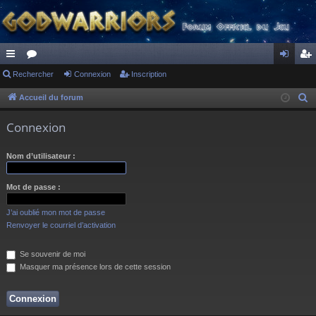
ac
Rechercher
or
Connexion
Inscription
on
ns
co
u
ne
cri
Accueil du forum
R
e
ur
m
xi
pti
Connexion
c
ci
s
on
on
h
Nom d’utilisateur :
s
e
r
Mot de passe :
c
h
J’ai oublié mon mot de passe
e
Renvoyer le courriel d’activation
r
Se souvenir de moi
Masquer ma présence lors de cette session