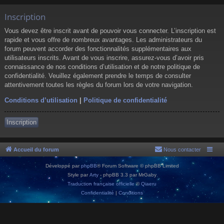
Inscription
Vous devez être inscrit avant de pouvoir vous connecter. L’inscription est
rapide et vous offre de nombreux avantages. Les administrateurs du
forum peuvent accorder des fonctionnalités supplémentaires aux
utilisateurs inscrits. Avant de vous inscrire, assurez-vous d’avoir pris
connaissance de nos conditions d’utilisation et de notre politique de
confidentialité. Veuillez également prendre le temps de consulter
attentivement toutes les règles du forum lors de votre navigation.
Conditions d’utilisation
|
Politique de confidentialité
Inscription
Accueil du forum
Nous contacter
Développé par
phpBB
® Forum Software © phpBB Limited
Style par
Arty
- phpBB 3.3 par MrGaby
Traduction française officielle
©
Qiaeru
Confidentialité
|
Conditions