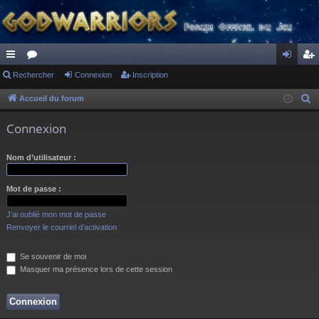
ac
Rechercher
or
Connexion
Inscription
on
ns
co
u
ne
cri
Accueil du forum
R
e
ur
m
xi
pti
Connexion
c
ci
s
on
on
h
Nom d’utilisateur :
s
e
r
Mot de passe :
c
h
J’ai oublié mon mot de passe
e
Renvoyer le courriel d’activation
r
Se souvenir de moi
Masquer ma présence lors de cette session