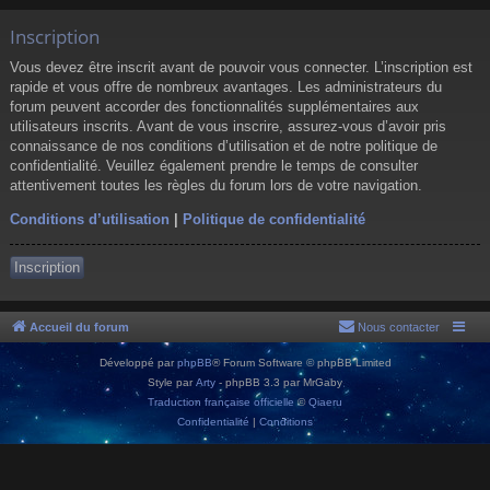
Inscription
Vous devez être inscrit avant de pouvoir vous connecter. L’inscription est
rapide et vous offre de nombreux avantages. Les administrateurs du
forum peuvent accorder des fonctionnalités supplémentaires aux
utilisateurs inscrits. Avant de vous inscrire, assurez-vous d’avoir pris
connaissance de nos conditions d’utilisation et de notre politique de
confidentialité. Veuillez également prendre le temps de consulter
attentivement toutes les règles du forum lors de votre navigation.
Conditions d’utilisation
|
Politique de confidentialité
Inscription
Accueil du forum
Nous contacter
Développé par
phpBB
® Forum Software © phpBB Limited
Style par
Arty
- phpBB 3.3 par MrGaby
Traduction française officielle
©
Qiaeru
Confidentialité
|
Conditions