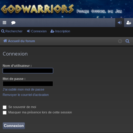
ac
Rechercher
or
Connexion
Inscription
on
ns
co
u
ne
cri
Accueil du forum
R
e
ur
m
xi
pti
Connexion
c
ci
s
on
on
h
Nom d’utilisateur :
s
e
r
Mot de passe :
c
h
J’ai oublié mon mot de passe
e
Renvoyer le courriel d’activation
r
Se souvenir de moi
Masquer ma présence lors de cette session