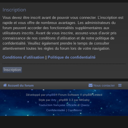
Inscription
Vous devez être inscrit avant de pouvoir vous connecter. L’inscription est
rapide et vous offre de nombreux avantages. Les administrateurs du
forum peuvent accorder des fonctionnalités supplémentaires aux
utilisateurs inscrits. Avant de vous inscrire, assurez-vous d’avoir pris
connaissance de nos conditions d’utilisation et de notre politique de
confidentialité. Veuillez également prendre le temps de consulter
attentivement toutes les règles du forum lors de votre navigation.
Conditions d’utilisation
|
Politique de confidentialité
Inscription
Accueil du forum
Nous contacter
Développé par
phpBB
® Forum Software © phpBB Limited
Style par
Arty
- phpBB 3.3 par MrGaby
Traduction française officielle
©
Qiaeru
Confidentialité
|
Conditions