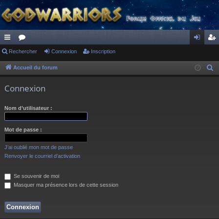
ac
Rechercher
or
Connexion
Inscription
on
ns
co
u
ne
cri
Accueil du forum
R
e
ur
m
xi
pti
Connexion
c
ci
s
on
on
h
Nom d’utilisateur :
s
e
r
Mot de passe :
c
h
J’ai oublié mon mot de passe
e
Renvoyer le courriel d’activation
r
Se souvenir de moi
Masquer ma présence lors de cette session