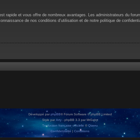
n est rapide et vous offre de nombreux avantages. Les administrateurs du for
 connaissance de nos conditions d’utilisation et de notre politique de confiden
Développé par
phpBB
® Forum Software © phpBB Limited
Style par
Arty
- phpBB 3.3 par MrGaby
Traduction française officielle
©
Qiaeru
Confidentialité
|
Conditions