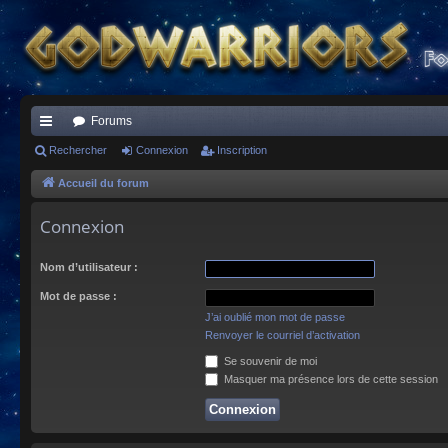
Forums
ac
Rechercher
Connexion
Inscription
co
Accueil du forum
ur
Connexion
ci
Nom d’utilisateur :
s
Mot de passe :
J’ai oublié mon mot de passe
Renvoyer le courriel d’activation
Se souvenir de moi
Masquer ma présence lors de cette session