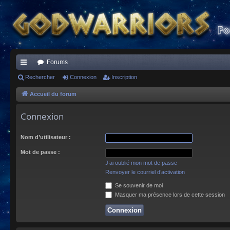
Forums
ac
Rechercher
Connexion
Inscription
co
Accueil du forum
ur
Connexion
ci
Nom d’utilisateur :
s
Mot de passe :
J’ai oublié mon mot de passe
Renvoyer le courriel d’activation
Se souvenir de moi
Masquer ma présence lors de cette session