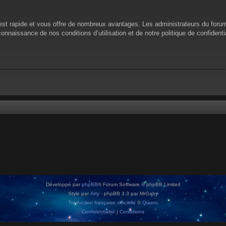
n est rapide et vous offre de nombreux avantages. Les administrateurs du for
 connaissance de nos conditions d’utilisation et de notre politique de confiden
Développé par
phpBB
® Forum Software © phpBB Limited
Style par
Arty
- phpBB 3.3 par MrGaby
Traduction française officielle
©
Qiaeru
Confidentialité
|
Conditions