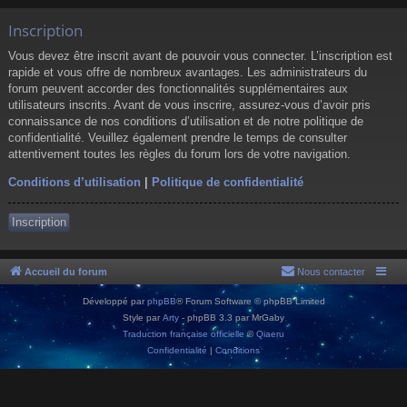
Inscription
Vous devez être inscrit avant de pouvoir vous connecter. L’inscription est
rapide et vous offre de nombreux avantages. Les administrateurs du
forum peuvent accorder des fonctionnalités supplémentaires aux
utilisateurs inscrits. Avant de vous inscrire, assurez-vous d’avoir pris
connaissance de nos conditions d’utilisation et de notre politique de
confidentialité. Veuillez également prendre le temps de consulter
attentivement toutes les règles du forum lors de votre navigation.
Conditions d’utilisation
|
Politique de confidentialité
Inscription
Accueil du forum
Nous contacter
Développé par
phpBB
® Forum Software © phpBB Limited
Style par
Arty
- phpBB 3.3 par MrGaby
Traduction française officielle
©
Qiaeru
Confidentialité
|
Conditions