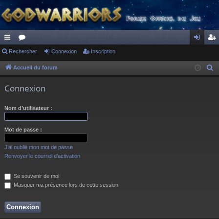
ac
Rechercher
or
Connexion
Inscription
on
ns
co
u
ne
cri
Accueil du forum
R
e
ur
m
xi
pti
Connexion
c
ci
s
on
on
h
Nom d’utilisateur :
s
e
r
Mot de passe :
c
h
J’ai oublié mon mot de passe
e
Renvoyer le courriel d’activation
r
Se souvenir de moi
Masquer ma présence lors de cette session