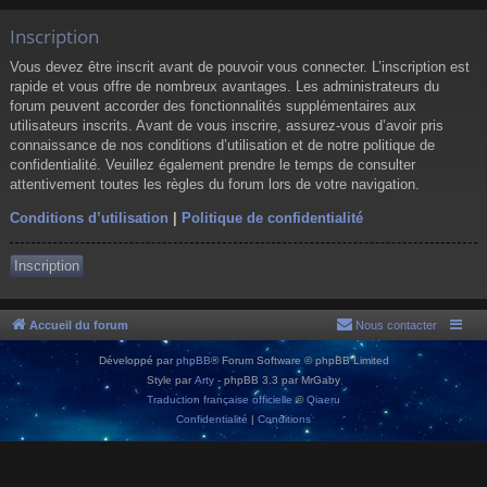
Inscription
Vous devez être inscrit avant de pouvoir vous connecter. L’inscription est
rapide et vous offre de nombreux avantages. Les administrateurs du
forum peuvent accorder des fonctionnalités supplémentaires aux
utilisateurs inscrits. Avant de vous inscrire, assurez-vous d’avoir pris
connaissance de nos conditions d’utilisation et de notre politique de
confidentialité. Veuillez également prendre le temps de consulter
attentivement toutes les règles du forum lors de votre navigation.
Conditions d’utilisation
|
Politique de confidentialité
Inscription
Accueil du forum
Nous contacter
Développé par
phpBB
® Forum Software © phpBB Limited
Style par
Arty
- phpBB 3.3 par MrGaby
Traduction française officielle
©
Qiaeru
Confidentialité
|
Conditions