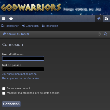
ac
Rechercher
or
Connexion
Inscription
on
ns
co
u
ne
cri
Accueil du forum
R
e
ur
m
xi
pti
Connexion
c
ci
s
on
on
h
Nom d’utilisateur :
s
e
r
Mot de passe :
c
h
J’ai oublié mon mot de passe
e
Renvoyer le courriel d’activation
r
Se souvenir de moi
Masquer ma présence lors de cette session