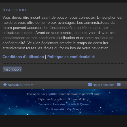
Inscription
Vous devez être inscrit avant de pouvoir vous connecter. L’inscription est
rapide et vous offre de nombreux avantages. Les administrateurs du
forum peuvent accorder des fonctionnalités supplémentaires aux
utilisateurs inscrits. Avant de vous inscrire, assurez-vous d’avoir pris
connaissance de nos conditions d’utilisation et de notre politique de
confidentialité. Veuillez également prendre le temps de consulter
attentivement toutes les règles du forum lors de votre navigation.
Conditions d’utilisation
|
Politique de confidentialité
Inscription
Accueil du forum
Nous contacter
Développé par
phpBB
® Forum Software © phpBB Limited
Style par
Arty
- phpBB 3.3 par MrGaby
Traduction française officielle
©
Qiaeru
Confidentialité
|
Conditions