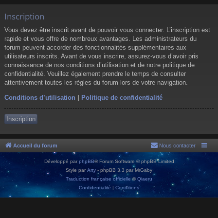
Inscription
Vous devez être inscrit avant de pouvoir vous connecter. L’inscription est
rapide et vous offre de nombreux avantages. Les administrateurs du
forum peuvent accorder des fonctionnalités supplémentaires aux
utilisateurs inscrits. Avant de vous inscrire, assurez-vous d’avoir pris
connaissance de nos conditions d’utilisation et de notre politique de
confidentialité. Veuillez également prendre le temps de consulter
attentivement toutes les règles du forum lors de votre navigation.
Conditions d’utilisation
|
Politique de confidentialité
Inscription
Accueil du forum
Nous contacter
Développé par
phpBB
® Forum Software © phpBB Limited
Style par
Arty
- phpBB 3.3 par MrGaby
Traduction française officielle
©
Qiaeru
Confidentialité
|
Conditions