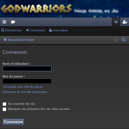
ac
Rechercher
or
Connexion
Inscription
on
ns
co
u
ne
cri
Accueil du forum
R
e
ur
m
xi
pti
Connexion
c
ci
s
on
on
h
Nom d’utilisateur :
s
e
r
Mot de passe :
c
h
J’ai oublié mon mot de passe
e
Renvoyer le courriel d’activation
r
Se souvenir de moi
Masquer ma présence lors de cette session