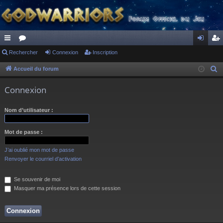
ac
Rechercher
or
Connexion
Inscription
on
ns
co
u
ne
cri
Accueil du forum
R
e
ur
m
xi
pti
Connexion
c
ci
s
on
on
h
Nom d’utilisateur :
s
e
r
Mot de passe :
c
h
J’ai oublié mon mot de passe
e
Renvoyer le courriel d’activation
r
Se souvenir de moi
Masquer ma présence lors de cette session