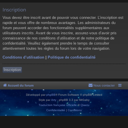
Inscription
Vous devez être inscrit avant de pouvoir vous connecter. L’inscription est
rapide et vous offre de nombreux avantages. Les administrateurs du
forum peuvent accorder des fonctionnalités supplémentaires aux
utilisateurs inscrits. Avant de vous inscrire, assurez-vous d’avoir pris
connaissance de nos conditions d’utilisation et de notre politique de
confidentialité. Veuillez également prendre le temps de consulter
attentivement toutes les règles du forum lors de votre navigation.
Conditions d’utilisation
|
Politique de confidentialité
Inscription
Accueil du forum
Nous contacter
Développé par
phpBB
® Forum Software © phpBB Limited
Style par
Arty
- phpBB 3.3 par MrGaby
Traduction française officielle
©
Qiaeru
Confidentialité
|
Conditions