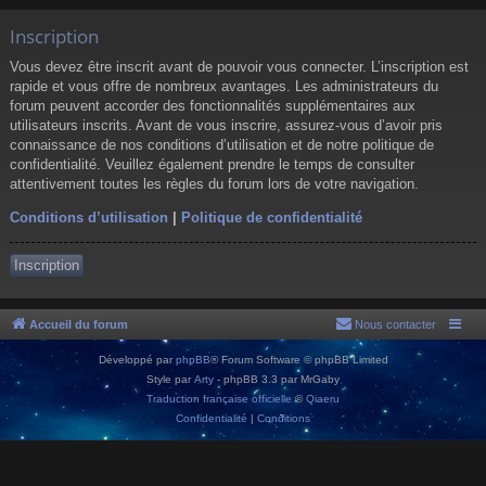
Inscription
Vous devez être inscrit avant de pouvoir vous connecter. L’inscription est
rapide et vous offre de nombreux avantages. Les administrateurs du
forum peuvent accorder des fonctionnalités supplémentaires aux
utilisateurs inscrits. Avant de vous inscrire, assurez-vous d’avoir pris
connaissance de nos conditions d’utilisation et de notre politique de
confidentialité. Veuillez également prendre le temps de consulter
attentivement toutes les règles du forum lors de votre navigation.
Conditions d’utilisation
|
Politique de confidentialité
Inscription
Accueil du forum
Nous contacter
Développé par
phpBB
® Forum Software © phpBB Limited
Style par
Arty
- phpBB 3.3 par MrGaby
Traduction française officielle
©
Qiaeru
Confidentialité
|
Conditions