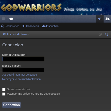
ac
Rechercher
or
Connexion
Inscription
on
ns
co
u
ne
cri
Accueil du forum
R
e
ur
m
xi
pti
Connexion
c
ci
s
on
on
h
Nom d’utilisateur :
s
e
r
Mot de passe :
c
h
J’ai oublié mon mot de passe
e
Renvoyer le courriel d’activation
r
Se souvenir de moi
Masquer ma présence lors de cette session