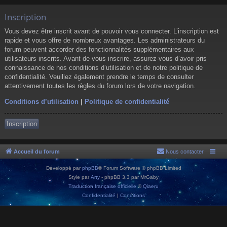
Inscription
Vous devez être inscrit avant de pouvoir vous connecter. L’inscription est
rapide et vous offre de nombreux avantages. Les administrateurs du
forum peuvent accorder des fonctionnalités supplémentaires aux
utilisateurs inscrits. Avant de vous inscrire, assurez-vous d’avoir pris
connaissance de nos conditions d’utilisation et de notre politique de
confidentialité. Veuillez également prendre le temps de consulter
attentivement toutes les règles du forum lors de votre navigation.
Conditions d’utilisation
|
Politique de confidentialité
Inscription
Accueil du forum
Nous contacter
Développé par
phpBB
® Forum Software © phpBB Limited
Style par
Arty
- phpBB 3.3 par MrGaby
Traduction française officielle
©
Qiaeru
Confidentialité
|
Conditions