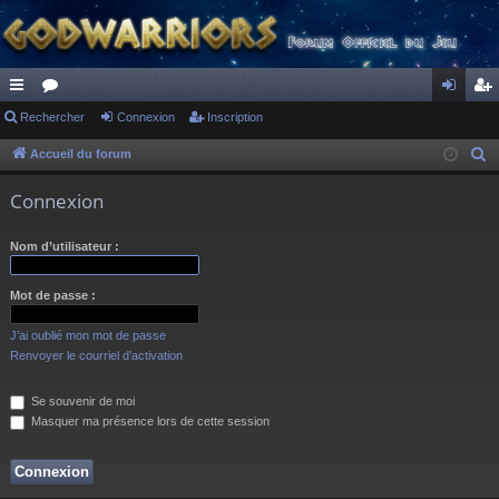
ac
Rechercher
or
Connexion
Inscription
on
ns
co
u
ne
cri
Accueil du forum
R
e
ur
m
xi
pti
Connexion
c
ci
s
on
on
h
Nom d’utilisateur :
s
e
r
Mot de passe :
c
h
J’ai oublié mon mot de passe
e
Renvoyer le courriel d’activation
r
Se souvenir de moi
Masquer ma présence lors de cette session