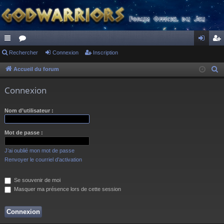
ac
Rechercher
or
Connexion
Inscription
on
ns
co
u
ne
cri
Accueil du forum
R
e
ur
m
xi
pti
Connexion
c
ci
s
on
on
h
Nom d’utilisateur :
s
e
r
Mot de passe :
c
h
J’ai oublié mon mot de passe
e
Renvoyer le courriel d’activation
r
Se souvenir de moi
Masquer ma présence lors de cette session