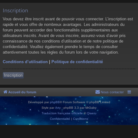
Inscription
Vous devez être inscrit avant de pouvoir vous connecter. L’inscription est
rapide et vous offre de nombreux avantages. Les administrateurs du
forum peuvent accorder des fonctionnalités supplémentaires aux
utilisateurs inscrits. Avant de vous inscrire, assurez-vous d’avoir pris
connaissance de nos conditions d’utilisation et de notre politique de
confidentialité. Veuillez également prendre le temps de consulter
attentivement toutes les règles du forum lors de votre navigation.
Conditions d’utilisation
|
Politique de confidentialité
Inscription
Accueil du forum
Nous contacter
Développé par
phpBB
® Forum Software © phpBB Limited
Style par
Arty
- phpBB 3.3 par MrGaby
Traduction française officielle
©
Qiaeru
Confidentialité
|
Conditions