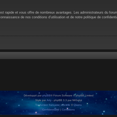
n est rapide et vous offre de nombreux avantages. Les administrateurs du for
 connaissance de nos conditions d’utilisation et de notre politique de confiden
Développé par
phpBB
® Forum Software © phpBB Limited
Style par
Arty
- phpBB 3.3 par MrGaby
Traduction française officielle
©
Qiaeru
Confidentialité
|
Conditions