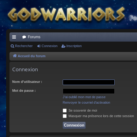
Forums
ac
Rechercher
Connexion
Inscription
co
Accueil du forum
ur
Connexion
ci
Nom d’utilisateur :
s
Mot de passe :
J’ai oublié mon mot de passe
Renvoyer le courriel d’activation
Se souvenir de moi
Masquer ma présence lors de cette session