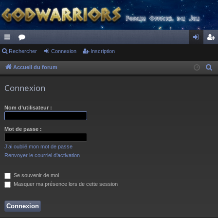
ac
Rechercher
or
Connexion
Inscription
on
ns
co
u
ne
cri
Accueil du forum
R
e
ur
m
xi
pti
Connexion
c
ci
s
on
on
h
Nom d’utilisateur :
s
e
r
Mot de passe :
c
h
J’ai oublié mon mot de passe
e
Renvoyer le courriel d’activation
r
Se souvenir de moi
Masquer ma présence lors de cette session