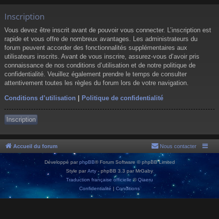
Inscription
Vous devez être inscrit avant de pouvoir vous connecter. L’inscription est
rapide et vous offre de nombreux avantages. Les administrateurs du
forum peuvent accorder des fonctionnalités supplémentaires aux
utilisateurs inscrits. Avant de vous inscrire, assurez-vous d’avoir pris
connaissance de nos conditions d’utilisation et de notre politique de
confidentialité. Veuillez également prendre le temps de consulter
attentivement toutes les règles du forum lors de votre navigation.
Conditions d’utilisation
|
Politique de confidentialité
Inscription
Accueil du forum
Nous contacter
Développé par
phpBB
® Forum Software © phpBB Limited
Style par
Arty
- phpBB 3.3 par MrGaby
Traduction française officielle
©
Qiaeru
Confidentialité
|
Conditions