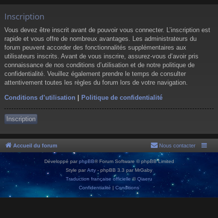
Inscription
Vous devez être inscrit avant de pouvoir vous connecter. L’inscription est
rapide et vous offre de nombreux avantages. Les administrateurs du
forum peuvent accorder des fonctionnalités supplémentaires aux
utilisateurs inscrits. Avant de vous inscrire, assurez-vous d’avoir pris
connaissance de nos conditions d’utilisation et de notre politique de
confidentialité. Veuillez également prendre le temps de consulter
attentivement toutes les règles du forum lors de votre navigation.
Conditions d’utilisation
|
Politique de confidentialité
Inscription
Accueil du forum
Nous contacter
Développé par
phpBB
® Forum Software © phpBB Limited
Style par
Arty
- phpBB 3.3 par MrGaby
Traduction française officielle
©
Qiaeru
Confidentialité
|
Conditions