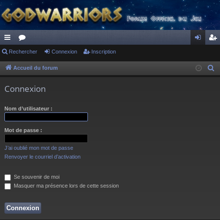
ac
Rechercher
or
Connexion
Inscription
on
ns
co
u
ne
cri
Accueil du forum
R
e
ur
m
xi
pti
Connexion
c
ci
s
on
on
h
Nom d’utilisateur :
s
e
r
Mot de passe :
c
h
J’ai oublié mon mot de passe
e
Renvoyer le courriel d’activation
r
Se souvenir de moi
Masquer ma présence lors de cette session