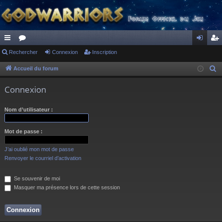
ac
Rechercher
or
Connexion
Inscription
on
ns
co
u
ne
cri
Accueil du forum
R
e
ur
m
xi
pti
Connexion
c
ci
s
on
on
h
Nom d’utilisateur :
s
e
r
Mot de passe :
c
h
J’ai oublié mon mot de passe
e
Renvoyer le courriel d’activation
r
Se souvenir de moi
Masquer ma présence lors de cette session