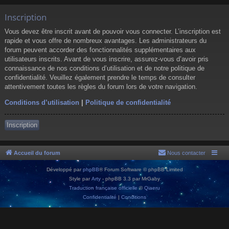
Inscription
Vous devez être inscrit avant de pouvoir vous connecter. L’inscription est
rapide et vous offre de nombreux avantages. Les administrateurs du
forum peuvent accorder des fonctionnalités supplémentaires aux
utilisateurs inscrits. Avant de vous inscrire, assurez-vous d’avoir pris
connaissance de nos conditions d’utilisation et de notre politique de
confidentialité. Veuillez également prendre le temps de consulter
attentivement toutes les règles du forum lors de votre navigation.
Conditions d’utilisation
|
Politique de confidentialité
Inscription
Accueil du forum
Nous contacter
Développé par
phpBB
® Forum Software © phpBB Limited
Style par
Arty
- phpBB 3.3 par MrGaby
Traduction française officielle
©
Qiaeru
Confidentialité
|
Conditions