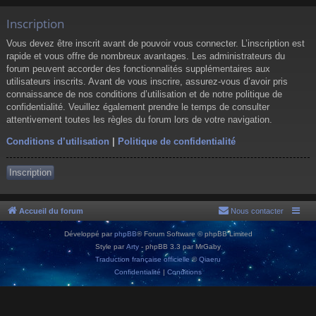
Inscription
Vous devez être inscrit avant de pouvoir vous connecter. L’inscription est
rapide et vous offre de nombreux avantages. Les administrateurs du
forum peuvent accorder des fonctionnalités supplémentaires aux
utilisateurs inscrits. Avant de vous inscrire, assurez-vous d’avoir pris
connaissance de nos conditions d’utilisation et de notre politique de
confidentialité. Veuillez également prendre le temps de consulter
attentivement toutes les règles du forum lors de votre navigation.
Conditions d’utilisation
|
Politique de confidentialité
Inscription
Accueil du forum
Nous contacter
Développé par
phpBB
® Forum Software © phpBB Limited
Style par
Arty
- phpBB 3.3 par MrGaby
Traduction française officielle
©
Qiaeru
Confidentialité
|
Conditions