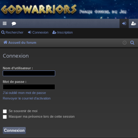
ac
Rechercher
or
Connexion
Inscription
on
ns
co
u
ne
cri
Accueil du forum
R
e
ur
m
xi
pti
Connexion
c
ci
s
on
on
h
Nom d’utilisateur :
s
e
r
Mot de passe :
c
h
J’ai oublié mon mot de passe
e
Renvoyer le courriel d’activation
r
Se souvenir de moi
Masquer ma présence lors de cette session