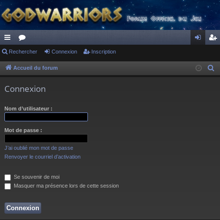
ac
Rechercher
or
Connexion
Inscription
on
ns
co
u
ne
cri
Accueil du forum
R
e
ur
m
xi
pti
Connexion
c
ci
s
on
on
h
Nom d’utilisateur :
s
e
r
Mot de passe :
c
h
J’ai oublié mon mot de passe
e
Renvoyer le courriel d’activation
r
Se souvenir de moi
Masquer ma présence lors de cette session