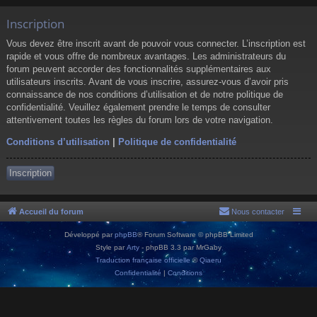
Inscription
Vous devez être inscrit avant de pouvoir vous connecter. L’inscription est
rapide et vous offre de nombreux avantages. Les administrateurs du
forum peuvent accorder des fonctionnalités supplémentaires aux
utilisateurs inscrits. Avant de vous inscrire, assurez-vous d’avoir pris
connaissance de nos conditions d’utilisation et de notre politique de
confidentialité. Veuillez également prendre le temps de consulter
attentivement toutes les règles du forum lors de votre navigation.
Conditions d’utilisation
|
Politique de confidentialité
Inscription
Accueil du forum
Nous contacter
Développé par
phpBB
® Forum Software © phpBB Limited
Style par
Arty
- phpBB 3.3 par MrGaby
Traduction française officielle
©
Qiaeru
Confidentialité
|
Conditions