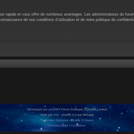
n est rapide et vous offre de nombreux avantages. Les administrateurs du for
 connaissance de nos conditions d’utilisation et de notre politique de confiden
Développé par
phpBB
® Forum Software © phpBB Limited
Style par
Arty
- phpBB 3.3 par MrGaby
Traduction française officielle
©
Qiaeru
Confidentialité
|
Conditions