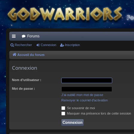
Forums
ac
Rechercher
Connexion
Inscription
co
Accueil du forum
ur
Connexion
ci
Nom d’utilisateur :
s
Mot de passe :
J’ai oublié mon mot de passe
Renvoyer le courriel d’activation
Se souvenir de moi
Masquer ma présence lors de cette session