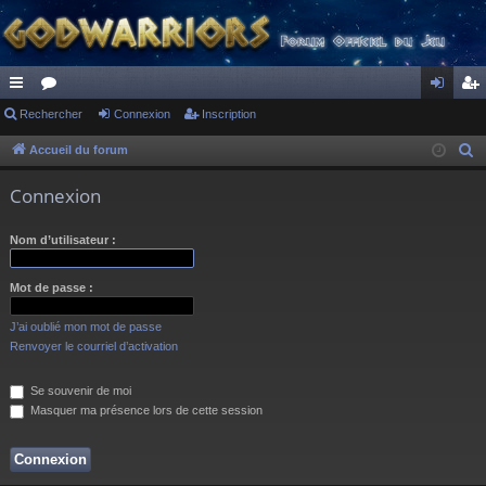
ac
Rechercher
or
Connexion
Inscription
on
ns
co
u
ne
cri
Accueil du forum
R
e
ur
m
xi
pti
Connexion
c
ci
s
on
on
h
Nom d’utilisateur :
s
e
r
Mot de passe :
c
h
J’ai oublié mon mot de passe
e
Renvoyer le courriel d’activation
r
Se souvenir de moi
Masquer ma présence lors de cette session