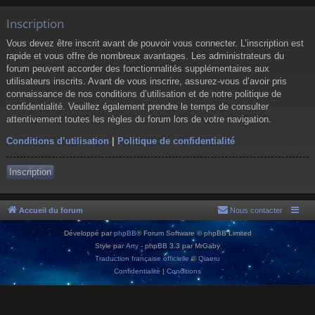
Inscription
Vous devez être inscrit avant de pouvoir vous connecter. L’inscription est
rapide et vous offre de nombreux avantages. Les administrateurs du
forum peuvent accorder des fonctionnalités supplémentaires aux
utilisateurs inscrits. Avant de vous inscrire, assurez-vous d’avoir pris
connaissance de nos conditions d’utilisation et de notre politique de
confidentialité. Veuillez également prendre le temps de consulter
attentivement toutes les règles du forum lors de votre navigation.
Conditions d’utilisation
|
Politique de confidentialité
Inscription
Accueil du forum
Nous contacter
Développé par
phpBB
® Forum Software © phpBB Limited
Style par
Arty
- phpBB 3.3 par MrGaby
Traduction française officielle
©
Qiaeru
Confidentialité
|
Conditions