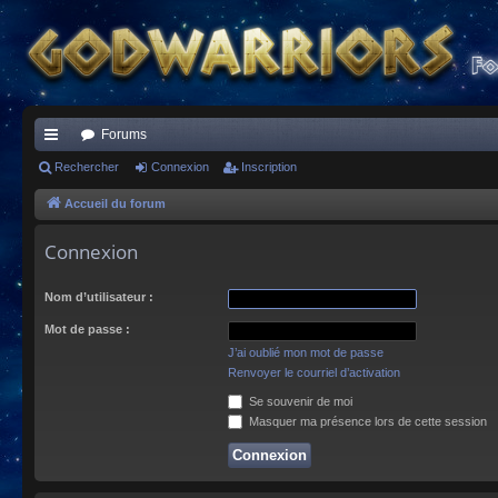
Forums
ac
Rechercher
Connexion
Inscription
co
Accueil du forum
ur
Connexion
ci
Nom d’utilisateur :
s
Mot de passe :
J’ai oublié mon mot de passe
Renvoyer le courriel d’activation
Se souvenir de moi
Masquer ma présence lors de cette session