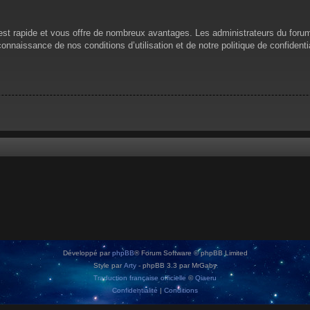
n est rapide et vous offre de nombreux avantages. Les administrateurs du for
 connaissance de nos conditions d’utilisation et de notre politique de confiden
Développé par
phpBB
® Forum Software © phpBB Limited
Style par
Arty
- phpBB 3.3 par MrGaby
Traduction française officielle
©
Qiaeru
Confidentialité
|
Conditions