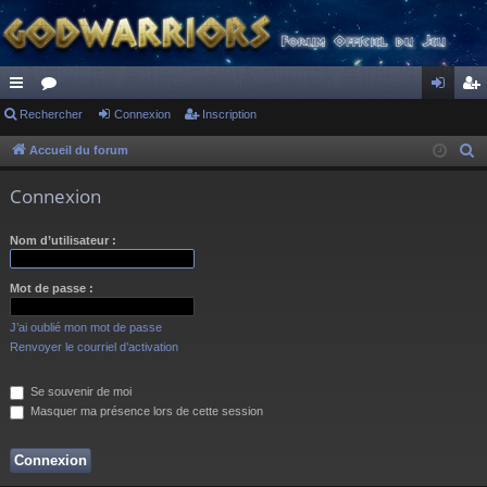
ac
Rechercher
or
Connexion
Inscription
on
ns
co
u
ne
cri
Accueil du forum
R
e
ur
m
xi
pti
Connexion
c
ci
s
on
on
h
Nom d’utilisateur :
s
e
r
Mot de passe :
c
h
J’ai oublié mon mot de passe
e
Renvoyer le courriel d’activation
r
Se souvenir de moi
Masquer ma présence lors de cette session