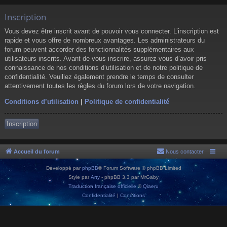
Inscription
Vous devez être inscrit avant de pouvoir vous connecter. L’inscription est
rapide et vous offre de nombreux avantages. Les administrateurs du
forum peuvent accorder des fonctionnalités supplémentaires aux
utilisateurs inscrits. Avant de vous inscrire, assurez-vous d’avoir pris
connaissance de nos conditions d’utilisation et de notre politique de
confidentialité. Veuillez également prendre le temps de consulter
attentivement toutes les règles du forum lors de votre navigation.
Conditions d’utilisation
|
Politique de confidentialité
Inscription
Accueil du forum
Nous contacter
Développé par
phpBB
® Forum Software © phpBB Limited
Style par
Arty
- phpBB 3.3 par MrGaby
Traduction française officielle
©
Qiaeru
Confidentialité
|
Conditions