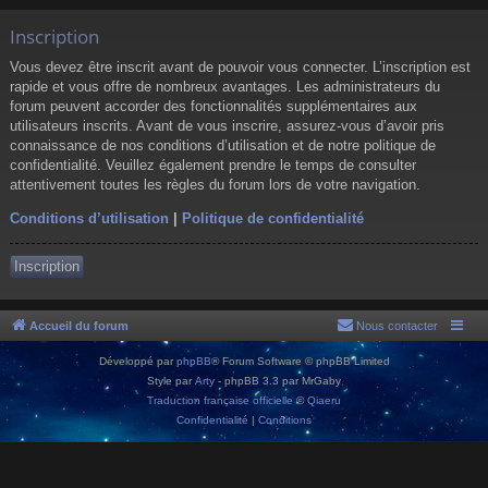
Inscription
Vous devez être inscrit avant de pouvoir vous connecter. L’inscription est
rapide et vous offre de nombreux avantages. Les administrateurs du
forum peuvent accorder des fonctionnalités supplémentaires aux
utilisateurs inscrits. Avant de vous inscrire, assurez-vous d’avoir pris
connaissance de nos conditions d’utilisation et de notre politique de
confidentialité. Veuillez également prendre le temps de consulter
attentivement toutes les règles du forum lors de votre navigation.
Conditions d’utilisation
|
Politique de confidentialité
Inscription
Accueil du forum
Nous contacter
Développé par
phpBB
® Forum Software © phpBB Limited
Style par
Arty
- phpBB 3.3 par MrGaby
Traduction française officielle
©
Qiaeru
Confidentialité
|
Conditions