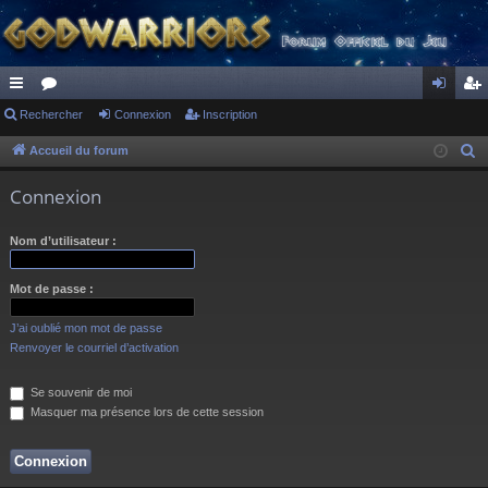
ac
Rechercher
or
Connexion
Inscription
on
ns
co
u
ne
cri
Accueil du forum
R
e
ur
m
xi
pti
Connexion
c
ci
s
on
on
h
Nom d’utilisateur :
s
e
r
Mot de passe :
c
h
J’ai oublié mon mot de passe
e
Renvoyer le courriel d’activation
r
Se souvenir de moi
Masquer ma présence lors de cette session