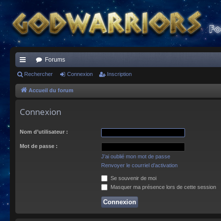
Forums
ac
Rechercher
Connexion
Inscription
co
Accueil du forum
ur
Connexion
ci
Nom d’utilisateur :
s
Mot de passe :
J’ai oublié mon mot de passe
Renvoyer le courriel d’activation
Se souvenir de moi
Masquer ma présence lors de cette session