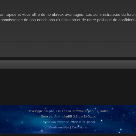
n est rapide et vous offre de nombreux avantages. Les administrateurs du for
 connaissance de nos conditions d’utilisation et de notre politique de confiden
Développé par
phpBB
® Forum Software © phpBB Limited
Style par
Arty
- phpBB 3.3 par MrGaby
Traduction française officielle
©
Qiaeru
Confidentialité
|
Conditions