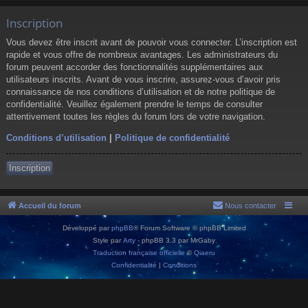
Inscription
Vous devez être inscrit avant de pouvoir vous connecter. L’inscription est
rapide et vous offre de nombreux avantages. Les administrateurs du
forum peuvent accorder des fonctionnalités supplémentaires aux
utilisateurs inscrits. Avant de vous inscrire, assurez-vous d’avoir pris
connaissance de nos conditions d’utilisation et de notre politique de
confidentialité. Veuillez également prendre le temps de consulter
attentivement toutes les règles du forum lors de votre navigation.
Conditions d’utilisation
|
Politique de confidentialité
Inscription
Accueil du forum
Nous contacter
Développé par
phpBB
® Forum Software © phpBB Limited
Style par
Arty
- phpBB 3.3 par MrGaby
Traduction française officielle
©
Qiaeru
Confidentialité
|
Conditions