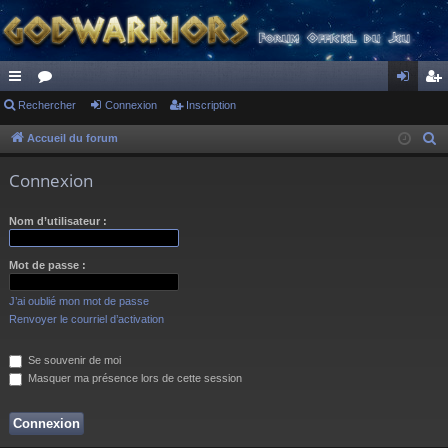
ac
Rechercher
or
Connexion
Inscription
on
ns
co
u
ne
cri
Accueil du forum
R
e
ur
m
xi
pti
Connexion
c
ci
s
on
on
h
Nom d’utilisateur :
s
e
r
Mot de passe :
c
h
J’ai oublié mon mot de passe
e
Renvoyer le courriel d’activation
r
Se souvenir de moi
Masquer ma présence lors de cette session