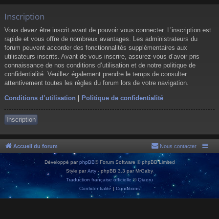
Inscription
Vous devez être inscrit avant de pouvoir vous connecter. L’inscription est
rapide et vous offre de nombreux avantages. Les administrateurs du
forum peuvent accorder des fonctionnalités supplémentaires aux
utilisateurs inscrits. Avant de vous inscrire, assurez-vous d’avoir pris
connaissance de nos conditions d’utilisation et de notre politique de
confidentialité. Veuillez également prendre le temps de consulter
attentivement toutes les règles du forum lors de votre navigation.
Conditions d’utilisation
|
Politique de confidentialité
Inscription
Accueil du forum
Nous contacter
Développé par
phpBB
® Forum Software © phpBB Limited
Style par
Arty
- phpBB 3.3 par MrGaby
Traduction française officielle
©
Qiaeru
Confidentialité
|
Conditions