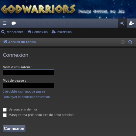
ac
Rechercher
or
Connexion
Inscription
on
ns
co
u
ne
cri
Accueil du forum
R
e
ur
m
xi
pti
Connexion
c
ci
s
on
on
h
Nom d’utilisateur :
s
e
r
Mot de passe :
c
h
J’ai oublié mon mot de passe
e
Renvoyer le courriel d’activation
r
Se souvenir de moi
Masquer ma présence lors de cette session